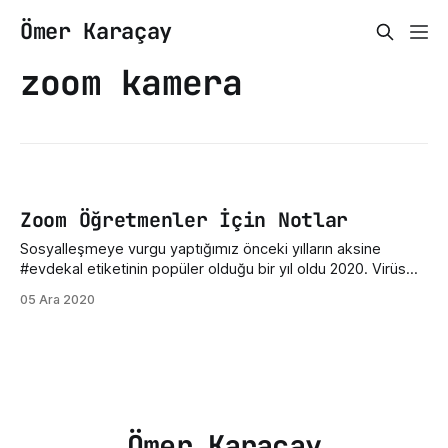
Ömer Karaçay
zoom kamera
Zoom Öğretmenler İçin Notlar
Sosyalleşmeye vurgu yaptığımız önceki yılların aksine
#evdekal etiketinin popüler olduğu bir yıl oldu 2020. Virüs
bizi evlerimize hapsetti ve öğretmenlerimiz ise eğitimin
05 Ara 2020
aksamaması için Zoom ile ders anlatmaya devam ediyor.
Aşağıda Zoom üzerinden ders işleyen öğretmenlerin
karşılaşabilecekleri sorunların çözümlerinden bahsettim.
Eğer sizin farklı bir sorunuz var ise yorum kısmında
belirtirseniz
Ömer Karaçay