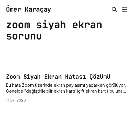
Ömer Karaçay
zoom siyah ekran
sorunu
Zoom Siyah Ekran Hatası Çözümü
Bu hata Zoom üzerinde ekran paylaşımı yaparken görülüyor.
Genelde "değiştirilebilir ekran kartı"(çift ekran kartı) bulunan
dizüstü bilgisayarlarda meydana geliyor. Windows için 1.
11 Eki 2020
Denetim Masasında bulunan Nvidia Control Panel'i açalım. 2.
Manage 3D Settings'e tıklayın. 3. Açılan ekranda I would like
to use the