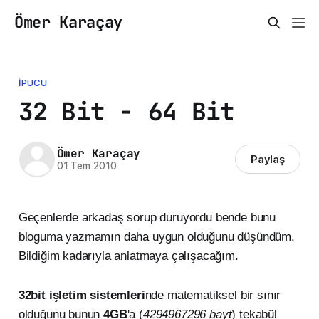
Ömer Karaçay
İPUCU
32 Bit - 64 Bit
Ömer Karaçay
Paylaş
01 Tem 2010
Geçenlerde arkadaş sorup duruyordu bende bunu
bloguma yazmamın daha uygun olduğunu düşündüm.
Bildiğim kadarıyla anlatmaya çalışacağım.
32bit işletim sistemleri
nde matematiksel bir sınır
olduğunu bunun
4GB
'a (
4294967296 bayt
) tekabül