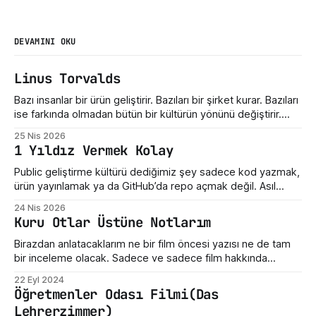
DEVAMINI OKU
Linus Torvalds
Bazı insanlar bir ürün geliştirir. Bazıları bir şirket kurar. Bazıları
ise farkında olmadan bütün bir kültürün yönünü değiştirir.
Linus Torvalds üçüncü gruba giriyor. Bugün Linux dediğimiz
25 Nis 2026
şey sadece bir işletim sistemi çekirdeği değil. Sunucuların,
1 Yıldız Vermek Kolay
telefonların, gömülü sistemlerin, süper bilgisayarların,
geliştirici araçlarının ve modern internet altyapısının sessiz
Public geliştirme kültürü dediğimiz şey sadece kod yazmak,
taşıyıcılarından biri. Ama hikayenin
ürün yayınlamak ya da GitHub’da repo açmak değil. Asıl
mesele, ortaya çıkan emeğe nasıl yaklaştığımız. Bir hata
24 Nis 2026
gördüğümüzde ne yaptığımız. Eksik bir özellik fark
Kuru Otlar Üstüne Notlarım
ettiğimizde nasıl konuştuğumuz. Bir geliştiricinin henüz
olgunlaşmamış fikrine verdiğimiz tepki. Maalesef bizde çoğu
Birazdan anlatacaklarım ne bir film öncesi yazısı ne de tam
zaman bu kültür destek
bir inceleme olacak. Sadece ve sadece film hakkında
yazdığım üç beş düşünceden ibarettir. Dün Nuri Bilge
22 Eyl 2024
Ceylan'ın son filmi "Kuru Otlar Üstüne" filmini izledim ve filmin
Öğretmenler Odası Filmi(Das
etkisi üzerimdeyken bir şeyler karalamak istedim. Açıkçası,
Lehrerzimmer)
bu film beni