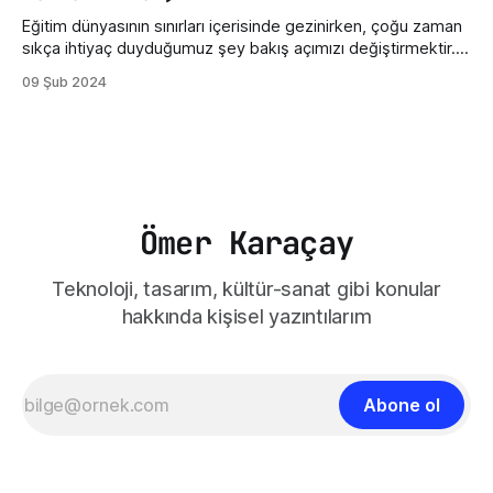
Eğitim dünyasının sınırları içerisinde gezinirken, çoğu zaman
sıkça ihtiyaç duyduğumuz şey bakış açımızı değiştirmektir.
Sinema, işte bu yönüyle insanlara gerçekçi bir ayna tutabilir.
09 Şub 2024
Öğretmenler Odası filmi, gerçek bir öğretmen odasının iç
dünyasına bizleri götürüyor. Filmin Almanya'da geçmesi
kültürel olarak bazı değişikliklere sahip olsa da öğretmen ve
öğretmenler odası
Ömer Karaçay
Teknoloji, tasarım, kültür-sanat gibi konular
hakkında kişisel yazıntılarım
Abone ol