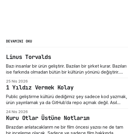
DEVAMINI OKU
Linus Torvalds
Bazı insanlar bir ürün geliştirir. Bazıları bir şirket kurar. Bazıları
ise farkında olmadan bütün bir kültürün yönünü değiştirir.
Linus Torvalds üçüncü gruba giriyor. Bugün Linux dediğimiz
25 Nis 2026
şey sadece bir işletim sistemi çekirdeği değil. Sunucuların,
1 Yıldız Vermek Kolay
telefonların, gömülü sistemlerin, süper bilgisayarların,
geliştirici araçlarının ve modern internet altyapısının sessiz
Public geliştirme kültürü dediğimiz şey sadece kod yazmak,
taşıyıcılarından biri. Ama hikayenin
ürün yayınlamak ya da GitHub’da repo açmak değil. Asıl
mesele, ortaya çıkan emeğe nasıl yaklaştığımız. Bir hata
24 Nis 2026
gördüğümüzde ne yaptığımız. Eksik bir özellik fark
Kuru Otlar Üstüne Notlarım
ettiğimizde nasıl konuştuğumuz. Bir geliştiricinin henüz
olgunlaşmamış fikrine verdiğimiz tepki. Maalesef bizde çoğu
Birazdan anlatacaklarım ne bir film öncesi yazısı ne de tam
zaman bu kültür destek
bir inceleme olacak. Sadece ve sadece film hakkında