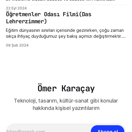
yazdığım üç beş düşünceden ibarettir. Dün Nuri Bilge
22 Eyl 2024
Ceylan'ın son filmi "Kuru Otlar Üstüne" filmini izledim ve filmin
Öğretmenler Odası Filmi(Das
etkisi üzerimdeyken bir şeyler karalamak istedim. Açıkçası,
Lehrerzimmer)
bu film beni
Eğitim dünyasının sınırları içerisinde gezinirken, çoğu zaman
sıkça ihtiyaç duyduğumuz şey bakış açımızı değiştirmektir.
Sinema, işte bu yönüyle insanlara gerçekçi bir ayna tutabilir.
09 Şub 2024
Öğretmenler Odası filmi, gerçek bir öğretmen odasının iç
dünyasına bizleri götürüyor. Filmin Almanya'da geçmesi
kültürel olarak bazı değişikliklere sahip olsa da öğretmen ve
öğretmenler odası
Ömer Karaçay
Teknoloji, tasarım, kültür-sanat gibi konular
hakkında kişisel yazıntılarım
Abone ol