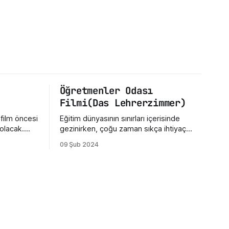
Öğretmenler Odası
Filmi(Das Lehrerzimmer)
 film öncesi
Eğitim dünyasının sınırları içerisinde
olacak.
gezinirken, çoğu zaman sıkça ihtiyaç
nda
duyduğumuz şey bakış açımızı
09 Şub 2024
arettir.
değiştirmektir. Sinema, işte bu yönüyle
lmi "Kuru
insanlara gerçekçi bir ayna tutabilir.
 filmin
Öğretmenler Odası filmi, gerçek bir
r karalamak
öğretmen odasının iç dünyasına bizleri
götürüyor. Filmin Almanya'da geçmesi
kültürel olarak bazı değişikliklere sahip
olsa da öğretmen ve öğretmenler odası