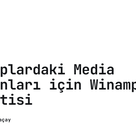
plardaki Media
nları için Winam
tisi
açay