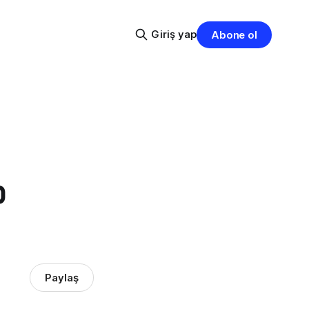
Giriş yap
Abone ol
p
Paylaş