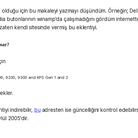
 olduğu için bu makaleyi yazmayı düşündüm. Örneğin; Dell
a butonlarının winamp'da çalışmadığını gördüm internette
ten kendi sitesinde vermiş bu eklentiyi.
psar?
çin
00, 9200, 9300 and XPS Gen 1 and 2
ekler.
iyi indirebilir,
bu
adresten ise güncelliğini kontrol edebilir
ül 2005'dir.