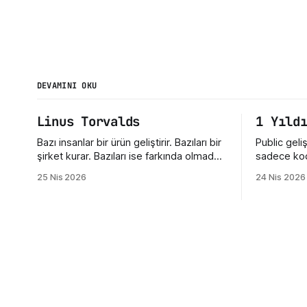
DEVAMINI OKU
Linus Torvalds
1 Yıld
Bazı insanlar bir ürün geliştirir. Bazıları bir
Public geli
şirket kurar. Bazıları ise farkında olmadan
sadece kod
bütün bir kültürün yönünü değiştirir. Linus
da GitHub’
25 Nis 2026
24 Nis 2026
Torvalds üçüncü gruba giriyor. Bugün
mesele, or
Linux dediğimiz şey sadece bir işletim
yaklaştığı
sistemi çekirdeği değil. Sunucuların,
yaptığımız. 
telefonların, gömülü sistemlerin, süper
ettiğimizd
bilgisayarların, geliştirici araçlarının ve
geliştirici
modern internet altyapısının sessiz
verdiğimiz tepki. Maale
taşıyıcılarından biri. Ama hikayenin
zaman bu k