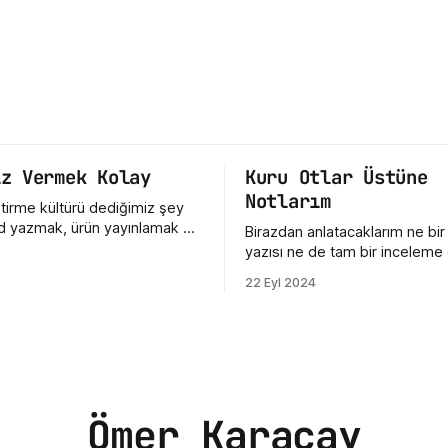
ız Vermek Kolay
Kuru Otlar Üstüne
Notlarım
ştirme kültürü dediğimiz şey
 yazmak, ürün yayınlamak ya
Birazdan anlatacaklarım ne bir
da repo açmak değil. Asıl
yazısı ne de tam bir inceleme 
taya çıkan emeğe nasıl
Sadece ve sadece film hakkı
22 Eyl 2024
mız. Bir hata gördüğümüzde ne
yazdığım üç beş düşünceden ib
Eksik bir özellik fark
Dün Nuri Bilge Ceylan'ın son fi
e nasıl konuştuğumuz. Bir
Otlar Üstüne" filmini izledim ve
nin henüz olgunlaşmamış fikrine
etkisi üzerimdeyken bir şeyle
sef bizde çoğu
istedim. Açıkçası, bu film beni
ültür destek
Ömer Karaçay