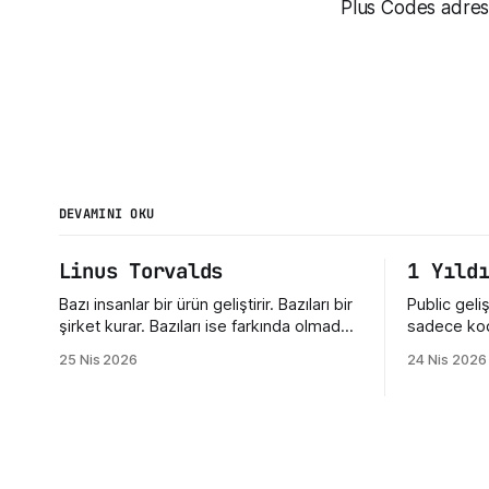
Plus Codes adres 
DEVAMINI OKU
Linus Torvalds
1 Yıld
Bazı insanlar bir ürün geliştirir. Bazıları bir
Public geli
şirket kurar. Bazıları ise farkında olmadan
sadece kod
bütün bir kültürün yönünü değiştirir. Linus
da GitHub’
25 Nis 2026
24 Nis 2026
Torvalds üçüncü gruba giriyor. Bugün
mesele, or
Linux dediğimiz şey sadece bir işletim
yaklaştığı
sistemi çekirdeği değil. Sunucuların,
yaptığımız. 
telefonların, gömülü sistemlerin, süper
ettiğimizd
bilgisayarların, geliştirici araçlarının ve
geliştirici
modern internet altyapısının sessiz
verdiğimiz tepki. Maale