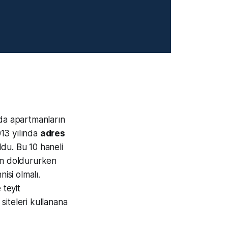
nda apartmanların
13 yılında
adres
ldu. Bu 10 haneli
orm doldururken
si olmalı.
 teyit
 siteleri kullanana