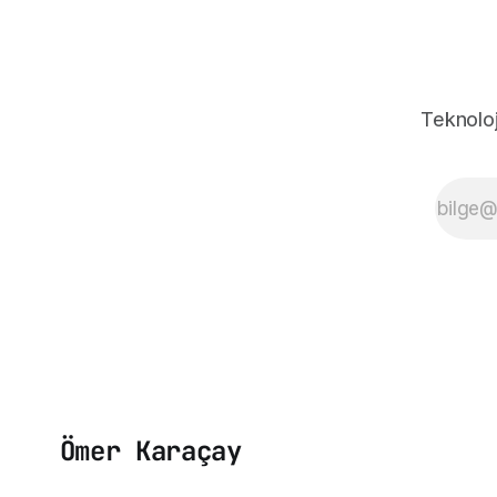
taşıyıcılarından biri. Ama hikayenin
zaman bu k
Teknoloj
Ömer Karaçay