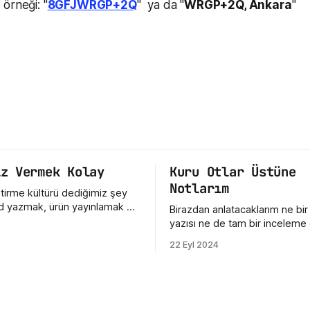
örneği: "
8GFJWRGP+2Q
" ya da "
WRGP+2Q, Ankara
"
ız Vermek Kolay
Kuru Otlar Üstüne
Notlarım
ştirme kültürü dediğimiz şey
 yazmak, ürün yayınlamak ya
Birazdan anlatacaklarım ne bir
da repo açmak değil. Asıl
yazısı ne de tam bir inceleme 
taya çıkan emeğe nasıl
Sadece ve sadece film hakkı
22 Eyl 2024
mız. Bir hata gördüğümüzde ne
yazdığım üç beş düşünceden ib
Eksik bir özellik fark
Dün Nuri Bilge Ceylan'ın son fi
e nasıl konuştuğumuz. Bir
Otlar Üstüne" filmini izledim ve
nin henüz olgunlaşmamış fikrine
etkisi üzerimdeyken bir şeyle
sef bizde çoğu
istedim. Açıkçası, bu film beni