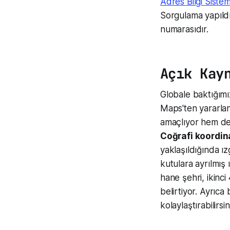
Adres Bilgi Sistem
Sorgulama yapıld
numarasıdır.
Açık Kay
Globale baktığım
Maps'ten yararla
amaçlıyor hem de 
Coğrafi koordin
yaklaşıldığında ı
kutulara ayrılmış 
hane şehri, ikinci
belirtiyor. Ayrıc
kolaylaştırabilirsin