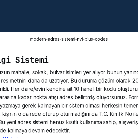
modern-adres-sistemi-nvi-plus-codes
lgi Sistemi
zun mahalle, sokak, bulvar isimleri yer alıyor bunun yanı
dres metnini daha da uzatıyor. Bu duruma çözüm olarak 20
rildi. Her daire/evin kendine ait 10 haneli bir kodu oluşturu
arasına kadar nokta atışı adres belirtmiş oluyorsunuz. F
azmaya gerek kalmayan bir sistem olması herkesin temenni
kişinin o dairede oturup oturmadığını da T.C. Kimlik No ile
u yeni adres sistemi henüz kısıtlı kullanıma sahip, alışveriş
lde kalmaya devam edecektir.