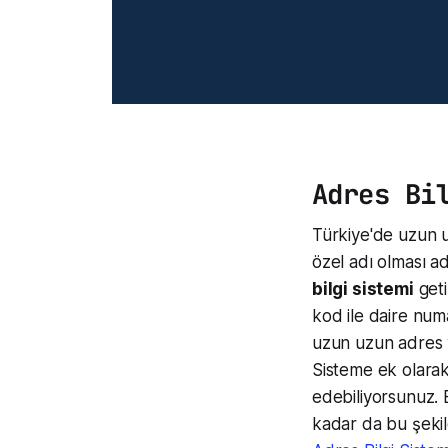
Adres Bi
Türkiye'de uzun u
özel adı olması a
bilgi sistemi
geti
kod ile daire num
uzun uzun adres y
Sisteme ek olarak 
edebiliyorsunuz. B
kadar da bu şeki