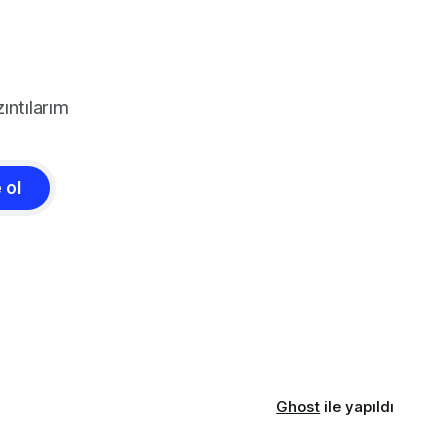
kültürel olarak bazı değişikliklere sahip
olsa da öğretmen ve öğretmenler odası
ıntılarım
 ol
Ghost
ile yapıldı