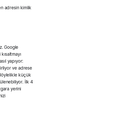
en adresin kimlik
z. Google
 kısaltmayı
sıl yapıyor:
irliyor ve adrese
Böylelikle küçük
lenebiliyor. İlk 4
gara yerini
izi