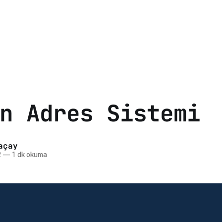
n Adres Sistemi
açay
2
—
1 dk okuma