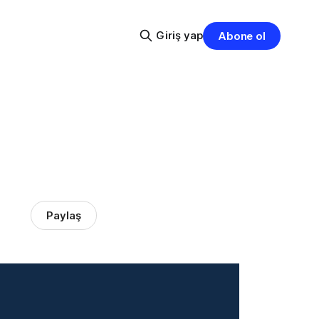
Giriş yap
Abone ol
Paylaş