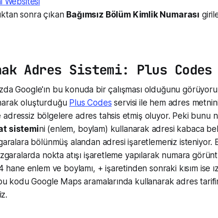
i Websitesi
ıktan sonra çıkan
Bağımsız Bölüm Kimlik Numarası
giril
nak Adres Sistemi: Plus Codes
ızda Google'ın bu konuda bir çalışması olduğunu görüyoru
narak oluşturduğu
Plus Codes
servisi ile hem adres metnini
adressiz bölgelere adres tahsis etmiş oluyor. Peki bunu na
at sistemi
ni (enlem, boylam) kullanarak adresi kabaca bel
zgaralara bölünmüş alandan adresi işaretlemeniz isteniyor. 
ızgaralarda nokta atışı işaretleme yapılarak numara görüntü
 4 hane enlem ve boylamı, + işaretinden sonraki kısım ise ız
a bu kodu Google Maps aramalarında kullanarak adres tarifin
iz.