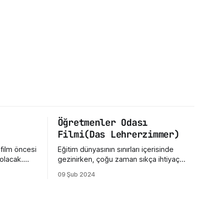
Öğretmenler Odası
Filmi(Das Lehrerzimmer)
 film öncesi
Eğitim dünyasının sınırları içerisinde
olacak.
gezinirken, çoğu zaman sıkça ihtiyaç
nda
duyduğumuz şey bakış açımızı
09 Şub 2024
arettir.
değiştirmektir. Sinema, işte bu yönüyle
lmi "Kuru
insanlara gerçekçi bir ayna tutabilir.
 filmin
Öğretmenler Odası filmi, gerçek bir
r karalamak
öğretmen odasının iç dünyasına bizleri
götürüyor. Filmin Almanya'da geçmesi