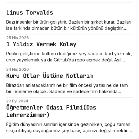
Linus Torvalds
Bazı insanlar bir ürün geliştirir. Bazıları bir şirket kurar. Bazıları
ise farkında olmadan bütün bir kültürün yönünü değiştirir.
Linus Torvalds üçüncü gruba giriyor. Bugün Linux dediğimiz
25 Nis 2026
şey sadece bir işletim sistemi çekirdeği değil. Sunucuların,
1 Yıldız Vermek Kolay
telefonların, gömülü sistemlerin, süper bilgisayarların,
geliştirici araçlarının ve modern internet altyapısının sessiz
Public geliştirme kültürü dediğimiz şey sadece kod yazmak,
taşıyıcılarından biri. Ama hikayenin
ürün yayınlamak ya da GitHub’da repo açmak değil. Asıl
mesele, ortaya çıkan emeğe nasıl yaklaştığımız. Bir hata
24 Nis 2026
gördüğümüzde ne yaptığımız. Eksik bir özellik fark
Kuru Otlar Üstüne Notlarım
ettiğimizde nasıl konuştuğumuz. Bir geliştiricinin henüz
olgunlaşmamış fikrine verdiğimiz tepki. Maalesef bizde çoğu
Birazdan anlatacaklarım ne bir film öncesi yazısı ne de tam
zaman bu kültür destek
bir inceleme olacak. Sadece ve sadece film hakkında
yazdığım üç beş düşünceden ibarettir. Dün Nuri Bilge
22 Eyl 2024
Ceylan'ın son filmi "Kuru Otlar Üstüne" filmini izledim ve filmin
Öğretmenler Odası Filmi(Das
etkisi üzerimdeyken bir şeyler karalamak istedim. Açıkçası,
Lehrerzimmer)
bu film beni
Eğitim dünyasının sınırları içerisinde gezinirken, çoğu zaman
sıkça ihtiyaç duyduğumuz şey bakış açımızı değiştirmektir.
Sinema, işte bu yönüyle insanlara gerçekçi bir ayna tutabilir.