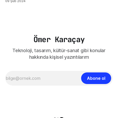
09 Şub 2024
Öğretmenler Odası filmi, gerçek bir öğretmen odasının iç
dünyasına bizleri götürüyor. Filmin Almanya'da geçmesi
kültürel olarak bazı değişikliklere sahip olsa da öğretmen ve
öğretmenler odası
Ömer Karaçay
Teknoloji, tasarım, kültür-sanat gibi konular
hakkında kişisel yazıntılarım
Abone ol