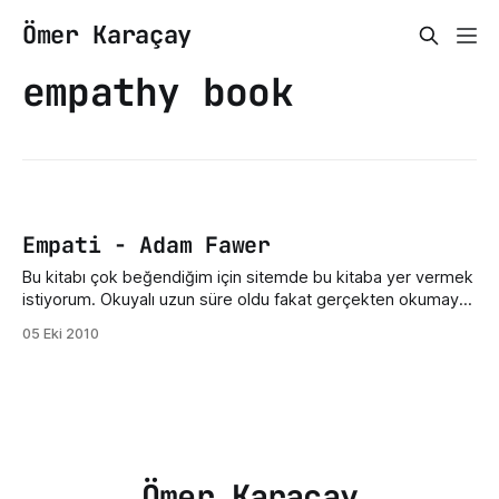
Ömer Karaçay
empathy book
Empati - Adam Fawer
Bu kitabı çok beğendiğim için sitemde bu kitaba yer vermek
istiyorum. Okuyalı uzun süre oldu fakat gerçekten okumaya
değer bir kitap olduğunu düşünüyorum. Olasılıksızdan sonra
05 Eki 2010
bu kitabı bitirdim ve o kadar akıcıydı ki 640 sayfalık kitabı
birkaç gün içerisinde bitirdim. Kitabı ilk arkadaşımdan
almıştım, şimdi de kitaplığıma ekleyeceğim. Adam Fawer&
Ömer Karaçay