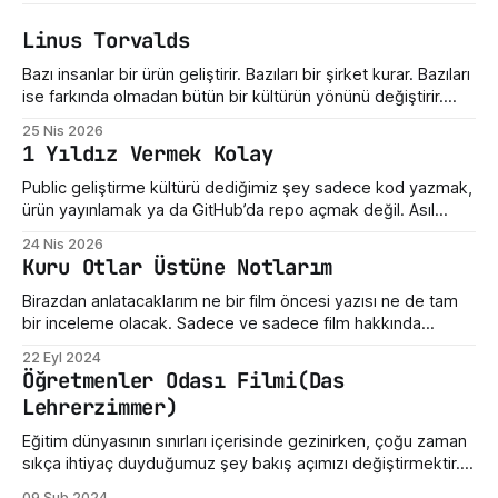
Linus Torvalds
Bazı insanlar bir ürün geliştirir. Bazıları bir şirket kurar. Bazıları
ise farkında olmadan bütün bir kültürün yönünü değiştirir.
Linus Torvalds üçüncü gruba giriyor. Bugün Linux dediğimiz
25 Nis 2026
şey sadece bir işletim sistemi çekirdeği değil. Sunucuların,
1 Yıldız Vermek Kolay
telefonların, gömülü sistemlerin, süper bilgisayarların,
geliştirici araçlarının ve modern internet altyapısının sessiz
Public geliştirme kültürü dediğimiz şey sadece kod yazmak,
taşıyıcılarından biri. Ama hikayenin
ürün yayınlamak ya da GitHub’da repo açmak değil. Asıl
mesele, ortaya çıkan emeğe nasıl yaklaştığımız. Bir hata
24 Nis 2026
gördüğümüzde ne yaptığımız. Eksik bir özellik fark
Kuru Otlar Üstüne Notlarım
ettiğimizde nasıl konuştuğumuz. Bir geliştiricinin henüz
olgunlaşmamış fikrine verdiğimiz tepki. Maalesef bizde çoğu
Birazdan anlatacaklarım ne bir film öncesi yazısı ne de tam
zaman bu kültür destek
bir inceleme olacak. Sadece ve sadece film hakkında
yazdığım üç beş düşünceden ibarettir. Dün Nuri Bilge
22 Eyl 2024
Ceylan'ın son filmi "Kuru Otlar Üstüne" filmini izledim ve filmin
Öğretmenler Odası Filmi(Das
etkisi üzerimdeyken bir şeyler karalamak istedim. Açıkçası,
Lehrerzimmer)
bu film beni
Eğitim dünyasının sınırları içerisinde gezinirken, çoğu zaman
sıkça ihtiyaç duyduğumuz şey bakış açımızı değiştirmektir.
Sinema, işte bu yönüyle insanlara gerçekçi bir ayna tutabilir.
09 Şub 2024