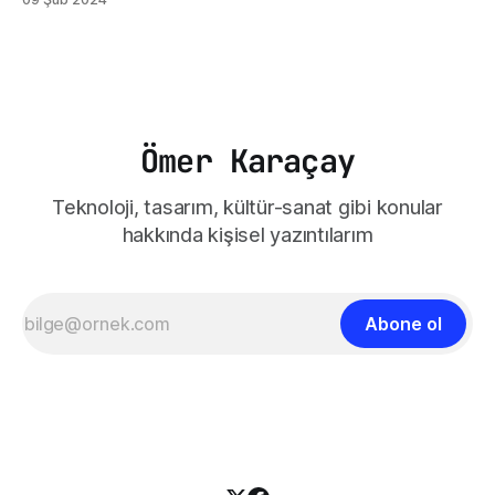
Öğretmenler Odası filmi, gerçek bir öğretmen odasının iç
dünyasına bizleri götürüyor. Filmin Almanya'da geçmesi
kültürel olarak bazı değişikliklere sahip olsa da öğretmen ve
öğretmenler odası
Ömer Karaçay
Teknoloji, tasarım, kültür-sanat gibi konular
hakkında kişisel yazıntılarım
Abone ol