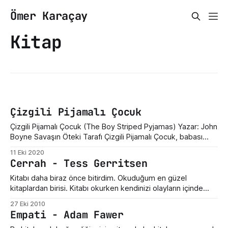
Ömer Karaçay
Kitap
Çizgili Pijamalı Çocuk
Çizgili Pijamalı Çocuk (The Boy Striped Pyjamas) Yazar: John
Boyne Savaşın Öteki Tarafı Çizgili Pijamalı Çocuk, babası
2.Dünya Savaşı sırasında Nazi Partisi ve Adolf Hitler rejimi
11 Eki 2020
altında Alman ordusunda komutan olan bir çocuğun, kurgusal
Cerrah - Tess Gerritsen
bir karakter olan Bruno'nun hikayesini anlatıyor. Kitapta çok
fazla metafor var ve bu
Kitabı daha biraz önce bitirdim. Okuduğum en güzel
kitaplardan birisi. Kitabı okurken kendinizi olayların içinde
hissediyorsunuz. Tess Gerritsen'ın yazdığı Cerrah dışında
27 Eki 2010
konunun devam ettiği Çırak ve Günahkar kitapları da var.
Empati - Adam Fawer
Tess Gerritsen kimdir nedir diyorsanız buraya tıklayın.