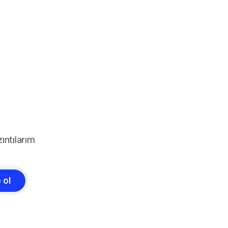
ıntılarım
 ol