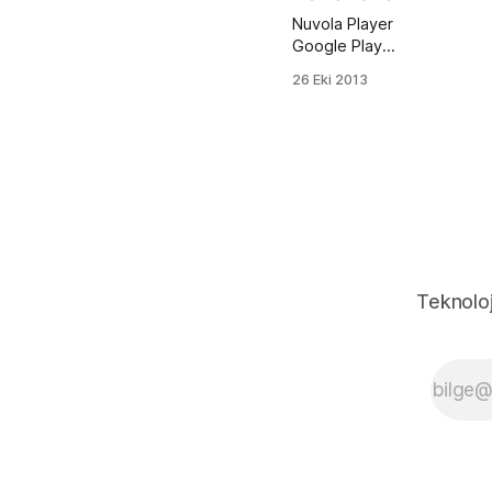
Nuvola Player
Google Play
Music, Amazon
26 Eki 2013
Cloud Player,
8tracks,
Grooveshark,
Hype Machine,
Pandora, Rido
gibi servisler
ile entegre
çalışan online
müzik çalar.
Projenin
Teknoloj
gelişimi
durdurulmasına
karşın
güncellenen
ubuntu
versiyonlarında
da halen
çalışmakta. Ek
olarak Şarkı