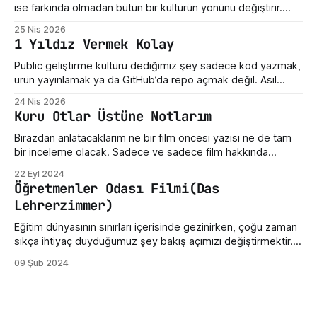
ise farkında olmadan bütün bir kültürün yönünü değiştirir.
Linus Torvalds üçüncü gruba giriyor. Bugün Linux dediğimiz
25 Nis 2026
şey sadece bir işletim sistemi çekirdeği değil. Sunucuların,
1 Yıldız Vermek Kolay
telefonların, gömülü sistemlerin, süper bilgisayarların,
geliştirici araçlarının ve modern internet altyapısının sessiz
Public geliştirme kültürü dediğimiz şey sadece kod yazmak,
taşıyıcılarından biri. Ama hikayenin
ürün yayınlamak ya da GitHub’da repo açmak değil. Asıl
mesele, ortaya çıkan emeğe nasıl yaklaştığımız. Bir hata
24 Nis 2026
gördüğümüzde ne yaptığımız. Eksik bir özellik fark
Kuru Otlar Üstüne Notlarım
ettiğimizde nasıl konuştuğumuz. Bir geliştiricinin henüz
olgunlaşmamış fikrine verdiğimiz tepki. Maalesef bizde çoğu
Birazdan anlatacaklarım ne bir film öncesi yazısı ne de tam
zaman bu kültür destek
bir inceleme olacak. Sadece ve sadece film hakkında
yazdığım üç beş düşünceden ibarettir. Dün Nuri Bilge
22 Eyl 2024
Ceylan'ın son filmi "Kuru Otlar Üstüne" filmini izledim ve filmin
Öğretmenler Odası Filmi(Das
etkisi üzerimdeyken bir şeyler karalamak istedim. Açıkçası,
Lehrerzimmer)
bu film beni
Eğitim dünyasının sınırları içerisinde gezinirken, çoğu zaman
sıkça ihtiyaç duyduğumuz şey bakış açımızı değiştirmektir.
Sinema, işte bu yönüyle insanlara gerçekçi bir ayna tutabilir.
09 Şub 2024
Öğretmenler Odası filmi, gerçek bir öğretmen odasının iç
dünyasına bizleri götürüyor. Filmin Almanya'da geçmesi
kültürel olarak bazı değişikliklere sahip olsa da öğretmen ve
öğretmenler odası