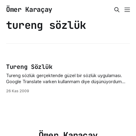
Ömer Karaçay
tureng sözlük
Tureng Sözlük
Tureng sözlük gerçektende güzel bir sözlük uygulaması.
Google Translate varken kullanmam diye düşünüyordum
fakat özelliklerini keşfettiğimde hayran kaldım. Aradığımız
26 Kas 2009
cümleyi veya kelimeyi 3 çeşit ingilizce ile dinleyebiliyoruz.
Bu cümlenin farklı kullanım alanlarını da bize sunabilen bir
sözlük. Aynı zamanda da eş anlamlılar sözlüğüde mevcut.
Tureng sözlüğe ulaşmak için bu bağlantıya
Ömer Karaçay