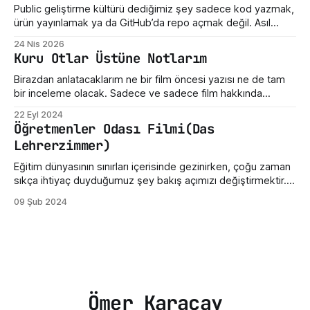
geliştirici araçlarının ve modern internet altyapısının sessiz
Public geliştirme kültürü dediğimiz şey sadece kod yazmak,
taşıyıcılarından biri. Ama hikayenin
ürün yayınlamak ya da GitHub’da repo açmak değil. Asıl
mesele, ortaya çıkan emeğe nasıl yaklaştığımız. Bir hata
24 Nis 2026
gördüğümüzde ne yaptığımız. Eksik bir özellik fark
Kuru Otlar Üstüne Notlarım
ettiğimizde nasıl konuştuğumuz. Bir geliştiricinin henüz
olgunlaşmamış fikrine verdiğimiz tepki. Maalesef bizde çoğu
Birazdan anlatacaklarım ne bir film öncesi yazısı ne de tam
zaman bu kültür destek
bir inceleme olacak. Sadece ve sadece film hakkında
yazdığım üç beş düşünceden ibarettir. Dün Nuri Bilge
22 Eyl 2024
Ceylan'ın son filmi "Kuru Otlar Üstüne" filmini izledim ve filmin
Öğretmenler Odası Filmi(Das
etkisi üzerimdeyken bir şeyler karalamak istedim. Açıkçası,
Lehrerzimmer)
bu film beni
Eğitim dünyasının sınırları içerisinde gezinirken, çoğu zaman
sıkça ihtiyaç duyduğumuz şey bakış açımızı değiştirmektir.
Sinema, işte bu yönüyle insanlara gerçekçi bir ayna tutabilir.
09 Şub 2024
Öğretmenler Odası filmi, gerçek bir öğretmen odasının iç
dünyasına bizleri götürüyor. Filmin Almanya'da geçmesi
kültürel olarak bazı değişikliklere sahip olsa da öğretmen ve
öğretmenler odası
Ömer Karaçay