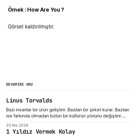
Örnek : How Are You ?
Görsel kaldırılmıştır.
DEVAMINI OKU
Linus Torvalds
Bazı insanlar bir ürün geliştirir. Bazıları bir şirket kurar. Bazıları
ise farkında olmadan bütün bir kültürün yönünü değiştirir.
Linus Torvalds üçüncü gruba giriyor. Bugün Linux dediğimiz
25 Nis 2026
şey sadece bir işletim sistemi çekirdeği değil. Sunucuların,
1 Yıldız Vermek Kolay
telefonların, gömülü sistemlerin, süper bilgisayarların,