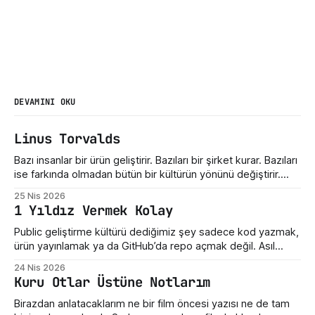
DEVAMINI OKU
Linus Torvalds
Bazı insanlar bir ürün geliştirir. Bazıları bir şirket kurar. Bazıları
ise farkında olmadan bütün bir kültürün yönünü değiştirir.
Linus Torvalds üçüncü gruba giriyor. Bugün Linux dediğimiz
25 Nis 2026
şey sadece bir işletim sistemi çekirdeği değil. Sunucuların,
1 Yıldız Vermek Kolay
telefonların, gömülü sistemlerin, süper bilgisayarların,
geliştirici araçlarının ve modern internet altyapısının sessiz
Public geliştirme kültürü dediğimiz şey sadece kod yazmak,
taşıyıcılarından biri. Ama hikayenin
ürün yayınlamak ya da GitHub’da repo açmak değil. Asıl
mesele, ortaya çıkan emeğe nasıl yaklaştığımız. Bir hata
24 Nis 2026
gördüğümüzde ne yaptığımız. Eksik bir özellik fark
Kuru Otlar Üstüne Notlarım
ettiğimizde nasıl konuştuğumuz. Bir geliştiricinin henüz
olgunlaşmamış fikrine verdiğimiz tepki. Maalesef bizde çoğu
Birazdan anlatacaklarım ne bir film öncesi yazısı ne de tam