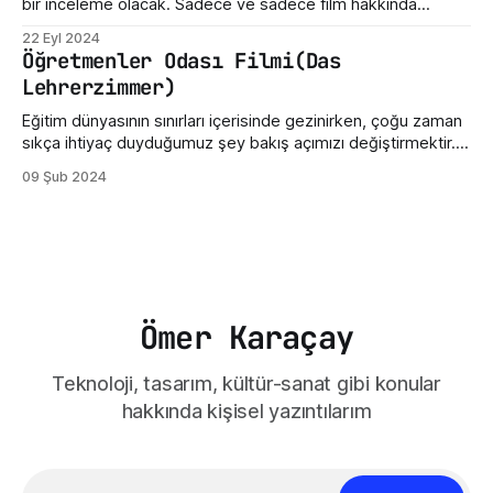
zaman bu kültür destek
bir inceleme olacak. Sadece ve sadece film hakkında
yazdığım üç beş düşünceden ibarettir. Dün Nuri Bilge
22 Eyl 2024
Ceylan'ın son filmi "Kuru Otlar Üstüne" filmini izledim ve filmin
Öğretmenler Odası Filmi(Das
etkisi üzerimdeyken bir şeyler karalamak istedim. Açıkçası,
Lehrerzimmer)
bu film beni
Eğitim dünyasının sınırları içerisinde gezinirken, çoğu zaman
sıkça ihtiyaç duyduğumuz şey bakış açımızı değiştirmektir.
Sinema, işte bu yönüyle insanlara gerçekçi bir ayna tutabilir.
09 Şub 2024
Öğretmenler Odası filmi, gerçek bir öğretmen odasının iç
dünyasına bizleri götürüyor. Filmin Almanya'da geçmesi
kültürel olarak bazı değişikliklere sahip olsa da öğretmen ve
öğretmenler odası
Ömer Karaçay
Teknoloji, tasarım, kültür-sanat gibi konular
hakkında kişisel yazıntılarım