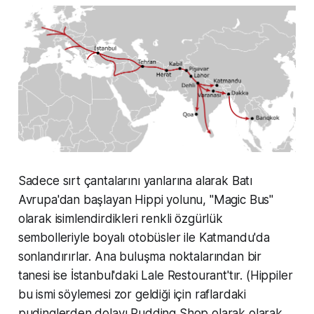
Sadece sırt çantalarını yanlarına alarak Batı
Avrupa'dan başlayan Hippi yolunu, "Magic Bus"
olarak isimlendirdikleri renkli özgürlük
sembolleriyle boyalı otobüsler ile Katmandu'da
sonlandırırlar. Ana buluşma noktalarından bir
tanesi ise İstanbul'daki Lale Restourant'tır. (Hippiler
bu ismi söylemesi zor geldiği için raflardaki
pudinglerden dolayı Pudding Shop olarak olarak